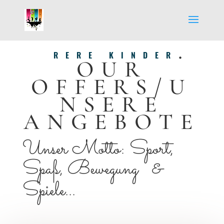
.
RERE KINDER
OUR
OFFERS/U
NSERE
ANGEBOTE
Unser Motto: Sport,
Spaß, Bewegung
&
Spiele...