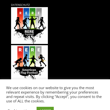
DATENSCHUTZ
We use cookies on our website to give you the most
relevant experience by remembering your preferences
and repeat visits. By clicking “Accept”, you consent to the
use of ALL the cookies.
RERE...GAME CHANGER / IMPRESSIUM / LEGAL / DATA PROTECTION /